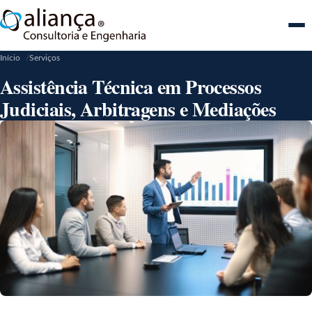
Me
Início
Serviços
Assistência Técnica em Processos
Judiciais, Arbitragens e Mediações